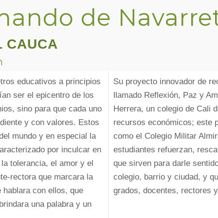
mando de Navarre
L CAUCA
n
ros educativos a principios
Su proyecto innovador de rec
ían ser el epicentro de los
llamado Reflexión, Paz y Amo
ios, sino para que cada uno
Herrera, un colegio de Cali 
diente y con valores. Estos
recursos económicos; este pr
del mundo y en especial la
como el Colegio Militar Almi
aracterizado por inculcar en
estudiantes refuerzan, resca
la tolerancia, el amor y el
que sirven para darle sentido
te-rectora que marcara la
colegio, barrio y ciudad, y q
 hablara con ellos, que
grados, docentes, rectores y
brindara una palabra y un