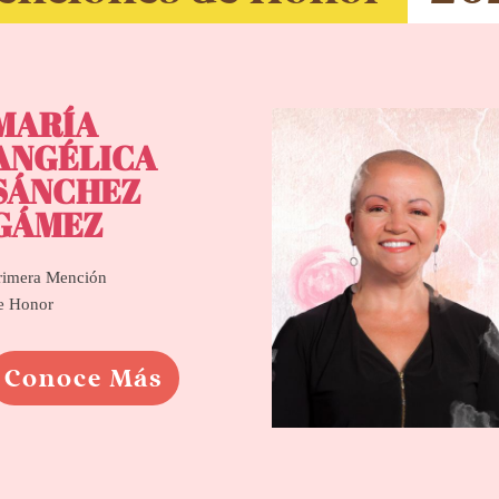
MARÍA
ANGÉLICA
SÁNCHEZ
GÁMEZ
rimera Mención
e Honor
Conoce Más