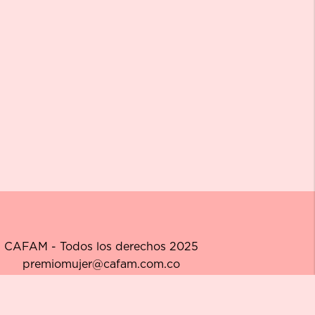
CAFAM - Todos los derechos 2025
premiomujer@cafam.com.co
ítica de Tratamiento de Datos Personales