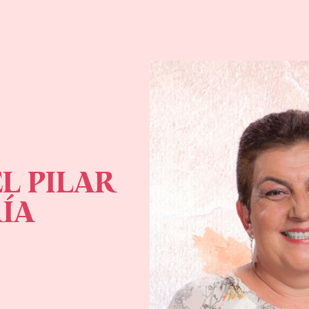
FANNY D
SOCORR
ARBELÁ
ANTIOQUIA
Enseñanza desde el cora