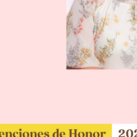
Conoce Más
enciones de Honor
20