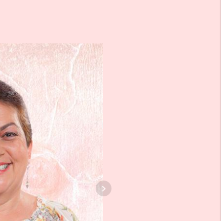
EL
O
EZ SOTO
zón