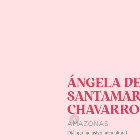
L PILAR
ÍA
O