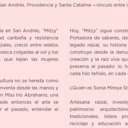
an Andrés, Providencia y Santa Catalina —vínculo entre is
da en San Andrés, “Mitzy”
Hoy, “Mitzy” sigue const
ad caribeña y resistencia
Portadora de saberes, de
zales, creció entre relatos
legado raizal, su histor
pesca colgadas al sol y los
construye desde la denun
s que tejían las mujeres
creación y la raíz viva q
preserva el pasado: lo h
cada hilo teñido, en cada
ultura no se hereda como
reinventa desde las manos y
¿Quién es Sonia Mireya S
on Miss Iris Abrahams, una
esde entonces el arte se
Artesana raizal, inves
ar el pasado, entender el
patrimonio arquitectó
tradicionales, lidera 
reciclaje y educación a