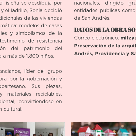
al isleña se desdibuja por
nacionales, dirigido g
 el ladrillo, Sonia decidió
entidades públicas como 
dicionales de las viviendas
de San Andrés.
emática: modelos de casas
DATOS DE LA OBRA SO
ales y simbolismos de la
mitzy
Correo electrónico:
testimonio de resistencia
Preservación de la arqui
ión del patrimonio del
Andrés, Providencia y Sa
a a más de 1.800 niños.
ancianos, líder del grupo
ora por la gobernación y
oartesano. Sus piezas,
 materiales reciclables,
iental, convirtiéndose en
 cultural.