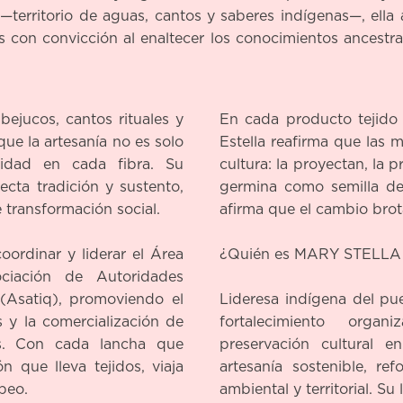
—territorio de aguas, cantos y saberes indígenas—, ella
 con convicción al enaltecer los conocimientos ancestra
ejucos, cantos rituales y
En cada producto tejido
que la artesanía no es solo
Estella reafirma que las 
nidad en cada fibra. Su
cultura: la proyectan, la p
necta tradición y sustento,
germina como semilla de
 transformación social.
afirma que el cambio brota
oordinar y liderar el Área
¿Quién es MARY STELLA
ciación de Autoridades
 (Asatiq), promoviendo el
Lideresa indígena del pu
s y la comercialización de
fortalecimiento organ
as. Con cada lancha que
preservación cultural en
 que lleva tejidos, viaja
artesanía sostenible, re
beo.
ambiental y territorial. S