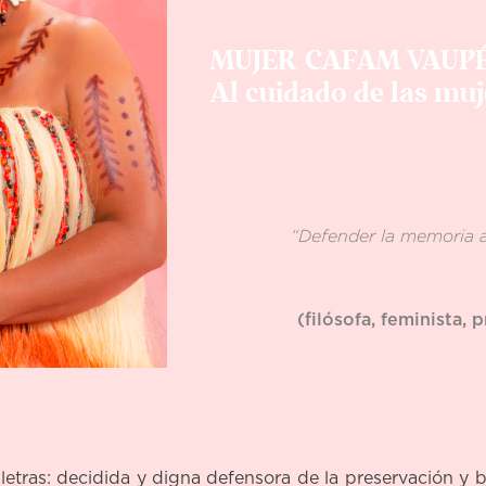
MUJER CAFAM VAUP
Al cuidado de las muj
“Defender la memoria a
(filósofa, feminista, 
s letras: decidida y digna defensora de la preservación 