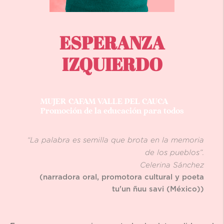
ESPERANZA
IZQUIERDO
MUJER CAFAM VALLE DEL CAUCA
Promoción de la educación para todos
“La palabra es semilla que brota en la memoria
de los pueblos”.
Celerina Sánchez
(narradora oral, promotora cultural y poeta
tu'un ñuu savi (México))