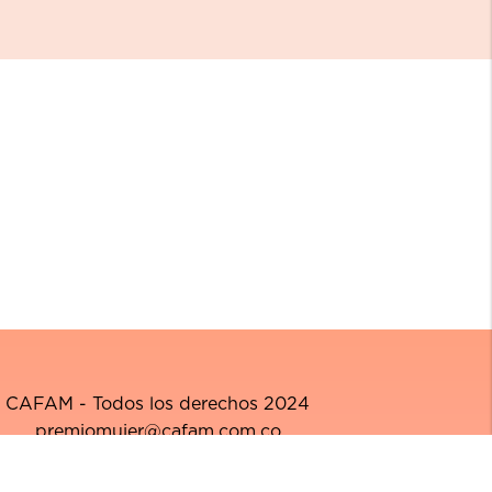
CAFAM - Todos los derechos 2024
premiomujer@cafam.com.co
ítica de Tratamiento de Datos Personales