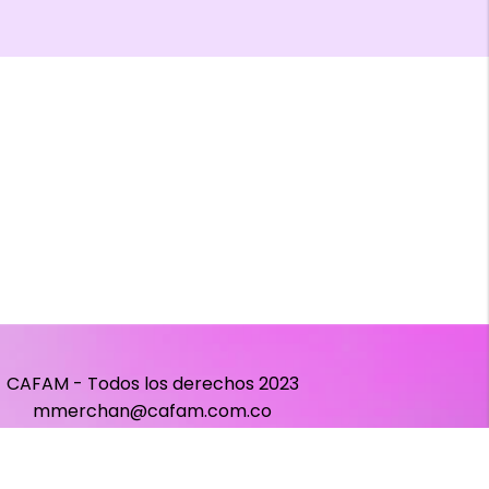
CAFAM - Todos los derechos 2023
mmerchan@cafam.com.co
avega@cafam.com.co
tica de Tratamiento de Datos Personales