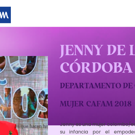
JENNY ​​DE
CÓRDOBA
DEPARTAMENTO DE
MUJER CAFAM 2018
Jenny es una mujer colombo/e
su infancia por el empode