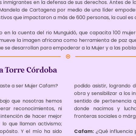
nmigrantes en la defensa de sus derechos. Antes de la 
n Mandela de Cartagena por medio de una líder empod
ivos que impactaron a más de 600 personas, la cual es
to en la cuenta del rio Munguidó, que capacita 100 muje
romueve la imagen africana como herramienta de paz qu
 se desarrollan para empoderar a la Mujer y a las pobla
la Torre Córdoba
gaste a ser Mujer Cafam?
podido asistir, logrando
obra y sensibilizar a los 
bajo que nosotras hemos
sentido de pertenencia 
perar reconocimientos, ni
donde nacimos y luch
me intención de hacer mejor
fronteras sociales o márg
lo que llaman activismo;
opósito. Y el mío ha sido
Cafam:
¿Qué influencia 