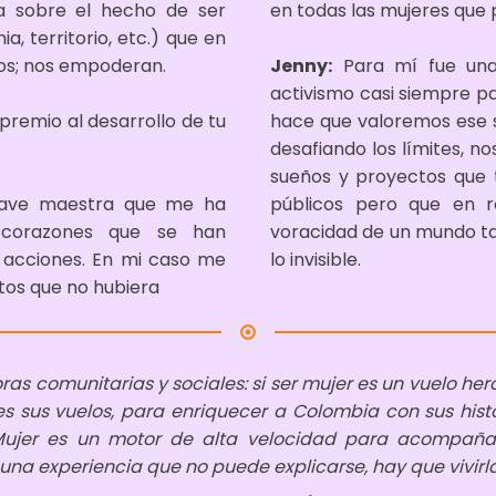
a sobre el hecho de ser
en todas las mujeres que 
a, territorio, etc.) que en
nos; nos empoderan.
Jenny:
Para mí fue una
activismo casi siempre p
remio al desarrollo de tu
hace que valoremos ese s
desafiando los límites, n
sueños y proyectos que 
llave maestra que me ha
públicos pero que en r
 corazones que se han
voracidad de un mundo ta
 acciones. En mi caso me
lo invisible.
tos que no hubiera
ras comunitarias y sociales: si ser mujer es un vuelo her
es sus vuelos, para enriquecer a Colombia con sus histo
ujer es un motor de alta velocidad para acompañar
s una experiencia que no puede explicarse, hay que vivirla